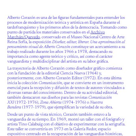
Alberto Corazón es una de las figuras fundamentales para entender los
procesos de modernización teórica y artística en España durante el
tardofranquismo y los primeros años de la democracia. Tomando como
punto de partida los materiales conservados en el
Archivo
Marchán/Quevedo
, conservado en el Museo Nacional Centro de Arte
Reina Sofía, la exposición
Diseñar, editar, liberar. Una aproximación al
pensamiento visual de Alberto Corazón
constituye un acercamiento a su
trabajo realizado durante los años 1966 a 1978, destacando su
importancia como agente teórico y crítico, así como el carácter
vanguardista y multidisciplinar del artista en su labor gráfica.
La trayectoria de Alberto Corazón como diseñador gráfico comienza
con la fundación de la editorial Ciencia Nueva (1964) y,
posteriormente, con Alberto Corazón Editor (1972). En esta última
inicia la colección
Comunicación
, que se convierte en un instrumento
esencial para la recepción y difusión de textos de autores vinculados a
diversas ramas del conocimiento. Dentro de su actividad editorial,
también destacaron sus diseños para las revistas
Comunicación
XXI
(1972-1976),
Zona Abierta
(1974-1976) o
Nuestra
Bandera
(1977-1979), que ejemplifican la variedad de su obra.
Desde un punto de vista técnico, Corazón también estuvo a la
vanguardia de su tiempo. En 1969, montó un taller con el fotógrafo y
artista Tino Calabuig con el objetivo de experimentar con la serigrafía.
Este taller se convertiría en 1973 en la Galería Redor, espacio
expositivo centrado en la recuperación de las vanguardias históricas,