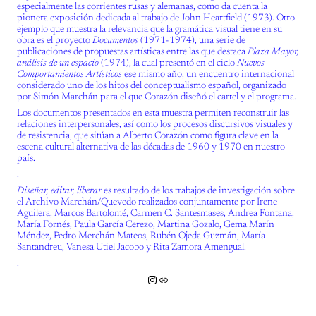
especialmente las corrientes rusas y alemanas, como da cuenta la
pionera exposición dedicada al trabajo de John Heartfield (1973). Otro
ejemplo que muestra la relevancia que la gramática visual tiene en su
obra es el proyecto
Documentos
(1971-1974), una serie de
publicaciones de propuestas artísticas entre las que destaca
Plaza Mayor,
análisis de un espacio
(1974), la cual presentó en el ciclo
Nuevos
Comportamientos Artísticos
ese mismo año, un encuentro internacional
considerado uno de los hitos del conceptualismo español, organizado
por Simón Marchán para el que Corazón diseñó el cartel y el programa.
Los documentos presentados en esta muestra permiten reconstruir las
relaciones interpersonales, así como los procesos discursivos visuales y
de resistencia, que sitúan a Alberto Corazón como figura clave en la
escena cultural alternativa de las décadas de 1960 y 1970 en nuestro
país.
.
Diseñar, editar, liberar
es resultado de los trabajos de investigación sobre
el Archivo Marchán/Quevedo realizados conjuntamente por Irene
Aguilera, Marcos Bartolomé, Carmen C. Santesmases, Andrea Fontana,
María Fornés, Paula García Cerezo, Martina Gozalo, Gema Marín
Méndez, Pedro Merchán Mateos, Rubén Ojeda Guzmán, María
Santandreu, Vanesa Utiel Jacobo y Rita Zamora Amengual.
.
Instagram
Enlace